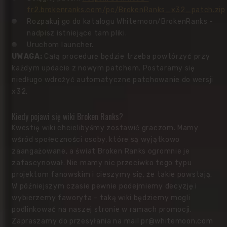
fr2.brokenranks.com/pc/BrokenRanks_x32_patch.zip
Rozpakuj go do katalogu Whitemoon/BrokenRanks -
nadpisz istniejące tam pliki.
Uruchom launcher.
UWAGA:
Całą procedurę będzie trzeba powtórzyć przy
każdym updacie z nowym patchem. Postaramy się
niedługo wdrożyć automatyczne patchowanie do wersji
x32.
Kiedy pojawi się wiki Broken Ranks?
Kwestię wiki chcielibyśmy zostawić graczom. Mamy
wśród społeczności osoby, które są wyjątkowo
zaangażowane, a świat Broken Ranks ogromnie je
zafascynował. Nie mamy nic przeciwko tego typu
projektom fanowskim i cieszymy się, że takie powstają.
W późniejszym czasie pewnie podejmiemy decyzję i
wybierzemy faworyta - taką wiki będziemy mogli
podlinkować na naszej stronie w ramach promocji.
Zapraszamy do przesyłania na mail
pr@whitemoon.com