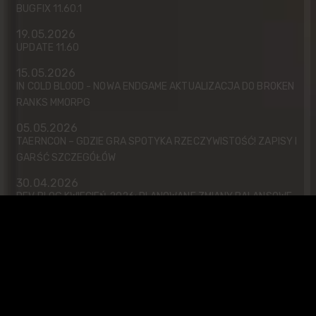
BUGFIX 11.60.1
19.05.2026
UPDATE 11.60
15.05.2026
IN COLD BLOOD - NOWA ENDGAME AKTUALIZACJA DO BROKEN
RANKS MMORPG
05.05.2026
TAERNCON – GDZIE GRA SPOTYKA RZECZYWISTOŚĆ! ZAPISY I
GARŚĆ SZCZEGÓŁÓW
30.04.2026
DEV BLOG KWIECIEŃ 2026: PLANOWANE ZMIANY BALANSOWE
W BROKEN RANKS
22.04.2026
EVENTY MAJ-CZERWIEC 2026
01.04.2026
UPDATE 10.67
31.03.2026