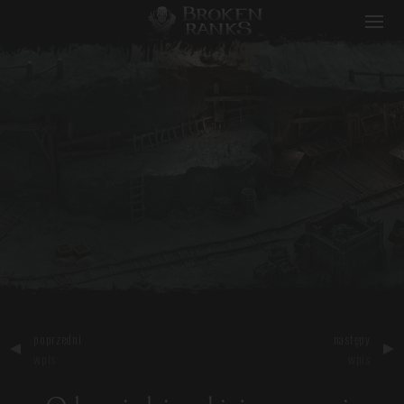
Broken Ranks
poprzedni
następy
wpis
wpis