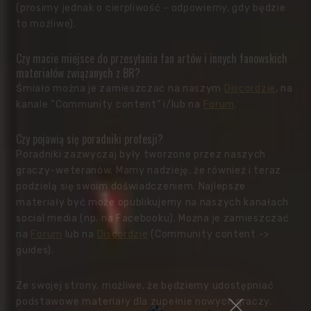
(prosimy jednak o cierpliwość - odpowiemy, gdy będzie
to możliwe).
Czy macie miejsce do przesyłania fan artów i innych fanowskich
materiałów związanych z BR?
Śmiało można je zamieszczać na naszym
Discordzie
, na
kanale “Community content” i/lub na
Forum
.
Czy pojawią się poradniki profesji?
Poradniki zazwyczaj były tworzone przez naszych
graczy-weteranów. Mamy nadzieję, że również i teraz
podzielą się swoim doświadczeniem. Najlepsze
materiały być może opublikujemy na naszych kanałach
social media (np. na Facebooku). Można je zamieszczać
na
Forum
lub na
Discordzie
(Community content ->
guides).
Ze swojej strony, możliwe, że będziemy udostępniać
podstawowe materiały dla zupełnie nowych graczy.