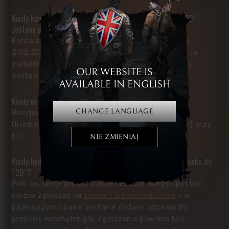
Kiedy konta z serwerów EU i RU (The Pride of Taern - “2D”
zostaną przeniesione na Broken Ranks?
Konta z serwera “2D” EU zostaną przeniesione do
2.02.2022 Z kolei na serwerze rosyjskim (2D) opcja
zadeklarowania przeniesienia się na Broken Ranks
OUR WEBSITE IS
zostanie udostępniona również do 2.02.2022.
AVAILABLE IN ENGLISH
Kiedy uruchomicie “2D”?
CHANGE LANGUAGE
Rosyjski serwer “2D” jest normalnie dostępny.
Uruchomiliśmy już serwery polskie (Tolnor i Ostlor) oraz
EU.
NIE ZMIENIAJ
Kiedy będzie możliwość przeniesienia postaci z Broken Ranks do
“2D”?
Póki co, swoje prośby o przeniesienie danych postaci
można zgłaszać na
support.brokenranks.com
- w
późniejszym czasie zostanie dodany odpowiedni
przycisk wewnątrz gry. Zgłoszenie powinno być