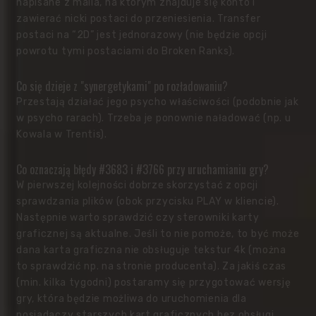
napisane z maila, na którym znajduje się konto i
zawierać nicki postaci do przeniesienia. Transfer
postaci na “2D” jest jednorazowy (nie będzie opcji
powrotu tymi postaciami do Broken Ranks).
Co się dzieje z "synergetykami" po rozładowaniu?
Przestają działać jego psycho właściwości (podobnie jak
w psycho rarach). Trzeba je ponownie naładować (np. u
Kowala w Trentis).
Co oznaczają błędy #3683 i #3766 przy uruchamianiu gry?
W pierwszej kolejności dobrze skorzystać z opcji
sprawdzania plików (obok przycisku PLAY w kliencie).
Następnie warto sprawdzić czy sterowniki karty
graficznej są aktualne. Jeśli to nie pomoże, to być może
dana karta graficzna nie obsługuje tekstur 4k (można
to sprawdzić np. na stronie producenta). Za jakiś czas
(min. kilka tygodni) postaramy się przygotować wersję
gry, która będzie możliwa do uruchomienia dla
posiadaczy starszych kart graficznych bez obsługi