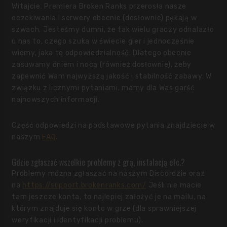
Witajcie. Premiera Broken Ranks przerosła nasze
oczekiwania i serwery obecnie (dosłownie) pękają w
szwach. Jesteśmy dumni, że tak wielu graczy odnalazło
u nas to, czego szuka w świecie gier i jednocześnie
wiemy, jaka to odpowiedzialność. Dlatego obecnie
zasuwamy dniem i nocą (również dosłownie), żeby
zapewnić Wam najwyższą jakość i stabilność zabawy. W
związku z licznymi pytaniami, mamy dla Was garść
najnowszych informacji.
Część odpowiedzi na podstawowe pytania znajdziecie w
naszym
FAQ
.
Gdzie zgłaszać wszelkie problemy z grą, instalacją etc.?
Problemy można zgłaszać na naszym Discordzie oraz
na
https://support.brokenranks.com/
Jeśli nie macie
tam jeszcze konta, to najlepiej założyć je na mailu, na
którym znajduje się konto w grze (dla sprawniejszej
weryfikacji i identyfikacji problemu).