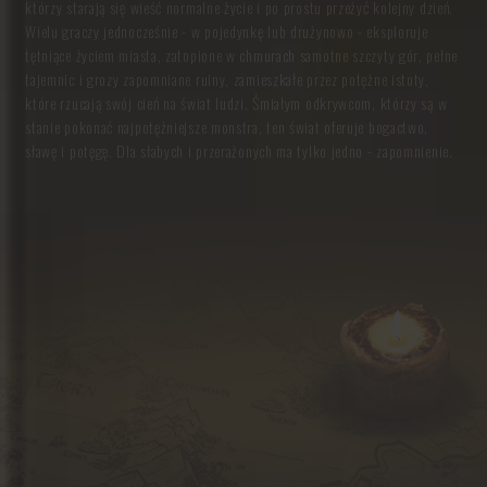
którzy starają się wieść normalne życie i po prostu przeżyć kolejny dzień.
Wielu graczy jednocześnie - w pojedynkę lub drużynowo - eksploruje
tętniące życiem miasta, zatopione w chmurach samotne szczyty gór, pełne
tajemnic i grozy zapomniane ruiny, zamieszkałe przez potężne istoty,
które rzucają swój cień na świat ludzi. Śmiałym odkrywcom, którzy są w
stanie pokonać najpotężniejsze monstra, ten świat oferuje bogactwo,
sławę i potęgę. Dla słabych i przerażonych ma tylko jedno - zapomnienie.