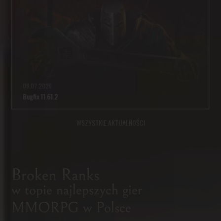
09.07.2026
Bugfix 11.61.2
WSZYSTKIE AKTUALNOŚCI
ROZBUDOWANA GRA MMORPG
FANTASTYCZNE PRZYGODY
Broken Ranks
I SZARA RZECZYWISTOŚĆ
w topie najlepszych gier
Fabuła Broken Ranks to nie tylko epickie wydarzenia zmieniające kształt
MMORPG w Polsce
świata. Podczas rozgrywek staniesz twarzą w twarz z trudną