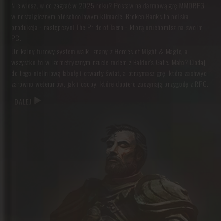
codziennością i biedą. Pomożesz pobitej prostytutce, a rozwiązanie
Nie wiesz, w co zagrać w 2025 roku? Postaw na darmową grę MMORPG
zagadki nawiedzonej studni okaże się inne, niż przypuszczasz. Liczne
w nostalgicznym oldschoolowym klimacie. Broken Ranks to polska
zwroty akcji zaskoczą cię w najmniej spodziewanym momencie.
produkcja - następczyni The Pride of Taern - którą uruchomisz na swoim
PC.
NAJLEPSZA GRA ONLINE - POLSKIE MMO DLA FANÓW
Unikalny turowy system walki znany z Heroes of Might & Magic, a
RPG
wszystko to w izometrycznym rzucie rodem z Baldur's Gate. Mało? Dodaj
do tego nieliniową fabułę i otwarty świat, a otrzymasz grę, która zachwyci
Dlaczego warto zagrać w Broken Ranks? Twórcy uniwersum zręcznie
zarówno weteranów, jak i osoby, które dopiero zaczynają przygodę z RPG.
połączyli to, co najlepsze w grach z gatunku RPG typu multiplayer:
DALEJ
fascynująca przygoda,
wciągający klimat “low fantasy”,
rozbudowana, nieliniowa fabuła, gdzie Twoje wybory mają znaczenie,
7 klas postaci, z których każda posiada 8 umiejętności bazowych i 9
unikalnych, właściwych dla danej profesji,
ręcznie wykończona grafika,
gildie, które nie są masowym przemiałem członków, tylko
kameralnymi klubami - tutaj każdy członek ma istotny wkład w
całość ich funkcjonowania,
unikalny, turowy system walki, który zarówno w pojedynkę, jak i w