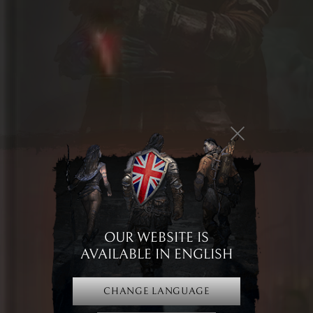
drużynie pozwoli doświadczyć jego głębi,
regularne aktualizacje,
zaangażowana i rozrastająca się społeczność,
coroczne, realne spotkania graczy (TaernCon) - uważamy, że więzi
między ludźmi są podstawą rozwoju społeczności.
Broken Ranks - darmowa gra MMORPG z unikalnym uniwersum
Broken Ranks to darmowa, fabularna gra MMORPG, która przenosi graczy
do rozbudowanego i niepowtarzalnego uniwersum dark fantasy. Gra online
(free-to-play) stawiająca na społeczność i emocjonującą fabułę, która na
każdym kroku zaskakuje głębią i różnorodnością.
Staniesz się mieszkańcem królestwa, które zostało zniszczone przez
brutalną inwazję wrogich hord Utoru. Twoim celem jest odzyskanie
utraconej ojczyzny, a tam prowadzi wiele ścieżek i często wątpliwych
OUR WEBSITE IS
moralnie wyborów, wpływających na dalsze losy.
AVAILABLE IN ENGLISH
Gra online w rozbudowanym świecie dark fantasy
CHANGE LANGUAGE