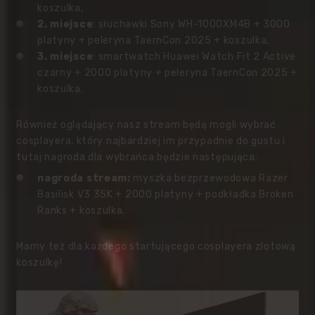
koszulka,
2. miejsce
:
słuchawki Sony WH-1000XM4B + 3000
platyny + peleryna TaernCon 2025 + koszulka,
3. miejsce
:
smartwatch Huawei Watch Fit 2 Active
czarny + 2000 platyny + peleryna TaernCon 2025 +
koszulka.
Również oglądający nasz stream będą mogli wybrać
cosplayera, który najbardziej im przypadnie do gustu i
tutaj nagroda dla wybrańca będzie następująca:
nagroda stream:
myszka bezprzewodowa Razer
Basilisk V3 35K + 2000 platyny + podkładka Broken
Ranks + koszulka.
Mamy też dla każdego startującego cosplayera zlotową
koszulkę!