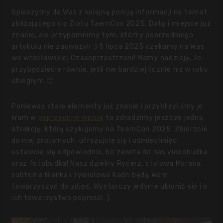
Spieszymy do Was z kolejną porcją informacji na temat
zbliżającego się Zlotu TaernCon 2025. Datę i miejsce już
znacie, ale przypomnimy tym, którzy poprzedniego
artykułu nie zauważyli ;) 5 lipca 2025 czekamy na Was
we wrocławskiej Czasoprzestrzeni! Mamy nadzieję, że
przybędziecie równie, jeśli nie bardziej licznie niż w roku
ubiegłym 🙂
Ponieważ stałe elementy już znacie i przybliżyliśmy je
Wam w
poprzednim wpisie
to zdradzimy jeszcze jedną
atrakcję, którą szykujemy na TearnCon 2025. Zbierzcie
do niej znajomych, ufryzujcie się i uśmiechnięci
ustawcie się odpowiednio, bo zawita do nas videobudka
oraz fotobudka! Nasz dzielny Rycerz, stylowa Morana,
subtelna Bianka i żywiołowa Kadri będą Wam
towarzyszyć do zdjęć. Wystarczy jedynie ukłonić się i o
ich towarzystwo poprosić :)