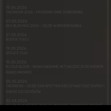
19.06.2026
TAERNCON 2026 - PROGRAM I INNE DONIESIENIA.
29.05.2026
DEV BLOG MAJ 2026 - GILDIE W BROKEN RANKS
21.05.2026
BUGFIX 11.60.1
19.05.2026
UPDATE 11.60
15.05.2026
IN COLD BLOOD - NOWA ENDGAME AKTUALIZACJA DO BROKEN
RANKS MMORPG
05.05.2026
TAERNCON – GDZIE GRA SPOTYKA RZECZYWISTOŚĆ! ZAPISY I
GARŚĆ SZCZEGÓŁÓW
30.04.2026
DEV BLOG KWIECIEŃ 2026: PLANOWANE ZMIANY BALANSOWE