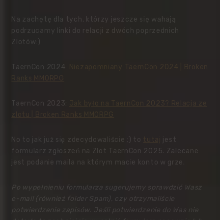
Na zachętę dla tych, którzy jeszcze się wahają
podrzucamy linki do relacji z dwóch poprzednich
Zlotów:)
TaernCon 2024:
Niezapomniany TaernCon 2024 | Broken
Ranks MMORPG
TaernCon 2023:
Jak było na TaernCon 2023? Relacja ze
zlotu | Broken Ranks MMORPG
No to jak już się zdecydowaliście ;) to
tutaj
jest
formularz zgłoszeń na Zlot TaernCon 202
5. Zalecane
jest podanie maila na którym macie konto w grze.
Po wypełnieniu formularza sugerujemy sprawdzić Wasz
e-mail (również folder Spam), czy otrzymaliście
potwierdzenie zapisów. Jeśli potwierdzenie do Was nie