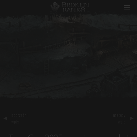
Broken Ranks
poprzedni
następy
wpis
wpis