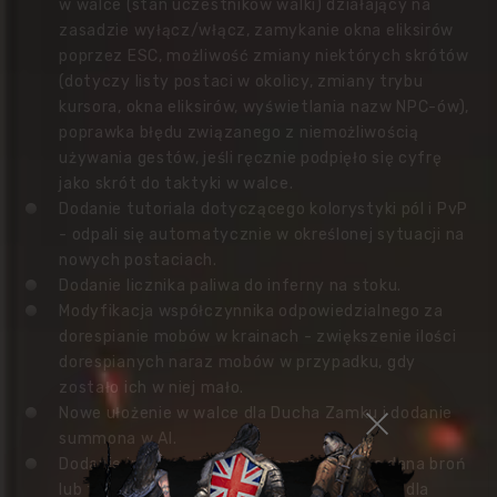
w walce (stan uczestników walki) działający na
zasadzie wyłącz/włącz, zamykanie okna eliksirów
poprzez ESC, możliwość zmiany niektórych skrótów
(dotyczy listy postaci w okolicy, zmiany trybu
kursora, okna eliksirów, wyświetlania nazw NPC-ów),
poprawka błędu związanego z niemożliwością
używania gestów, jeśli ręcznie podpięło się cyfrę
jako skrót do taktyki w walce.
Dodanie tutoriala dotyczącego kolorystyki pól i PvP
- odpali się automatycznie w określonej sytuacji na
nowych postaciach.
Dodanie licznika paliwa do inferny na stoku.
Modyfikacja współczynnika odpowiedzialnego za
dorespianie mobów w krainach - zwiększenie ilości
dorespianych naraz mobów w przypadku, gdy
zostało ich w niej mało.
Nowe ułożenie w walce dla Ducha Zamku i dodanie
summona w AI.
Dodanie informacji w sklepie premium, że dana broń
lub tarcza nie jest sprzętem dedykowanym dla