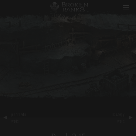
Broken Ranks
poprzedni
następy
wpis
wpis