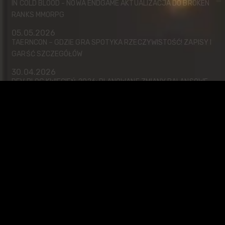
IN COLD BLOOD - NOWA ENDGAME AKTUALIZACJA DO BROKEN
RANKS MMORPG
05.05.2026
TAERNCON – GDZIE GRA SPOTYKA RZECZYWISTOŚĆ! ZAPISY I
GARŚĆ SZCZEGÓŁÓW
30.04.2026
DEV BLOG KWIECIEŃ 2026: PLANOWANE ZMIANY BALANSOWE
W BROKEN RANKS
22.04.2026
EVENTY MAJ-CZERWIEC 2026
01.04.2026
UPDATE 10.67
31.03.2026
PATCH 10.58
30.03.2026
ZAJĘCZY MARATON 2026 - WIELKANOCNY EVENT W BROKEN
RANKS