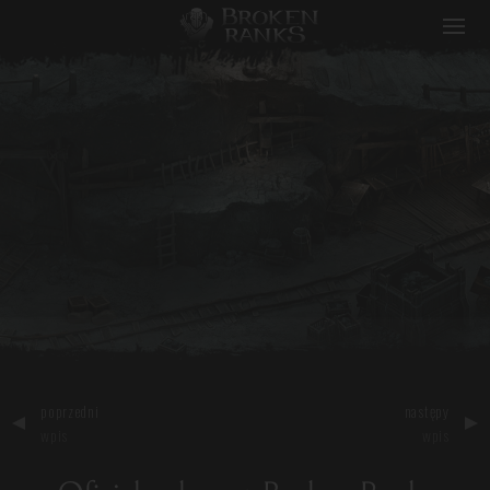
Broken Ranks
poprzedni
następy
wpis
wpis