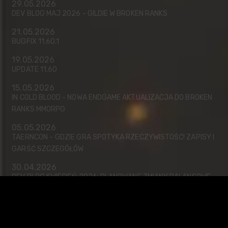
29.05.2026
DEV BLOG MAJ 2026 - GILDIE W BROKEN RANKS
21.05.2026
BUGFIX 11.60.1
19.05.2026
UPDATE 11.60
15.05.2026
IN COLD BLOOD - NOWA ENDGAME AKTUALIZACJA DO BROKEN
RANKS MMORPG
05.05.2026
TAERNCON – GDZIE GRA SPOTYKA RZECZYWISTOŚĆ! ZAPISY I
GARŚĆ SZCZEGÓŁÓW
30.04.2026
DEV BLOG KWIECIEŃ 2026: PLANOWANE ZMIANY BALANSOWE
W BROKEN RANKS
22.04.2026
EVENTY MAJ-CZERWIEC 2026