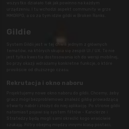
wszystko działało tak jak powinno na każdym
urządzeniu. I tu wchodzi aspekt community w grze
MMORPG, a co za tym idzie gildii w Broken Ranks.
Gildie
System Gildii jest w tej chwili jednym z głównych
tematów, na których skupia się zespół UI / UX. To nie
jest tylko kwestia dostosowania ich do wersji mobilnej,
bo przy okazji wdrażamy konkretne funkcje, o które
prosiliście od dłuższego czasu.
Rekrutacja i okno naboru
Projektujemy nowe okno naboru do gildii. Chcemy, żeby
gracz mógł bezproblemowo znaleźć gildię prowadzącą
otwarty nabór i złożyć do niej aplikację. Po stronie gildii
natomiast pojawi się system filtrów - Kanclerze i
Stratedzy będą mogli sami określić kogo właściwie
szukają. Filtry obejmą między innymi klasę postaci,