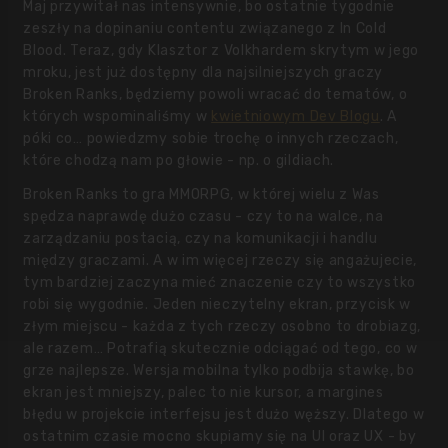
Maj przywitał nas intensywnie, bo ostatnie tygodnie
zeszły na dopinaniu contentu związanego z In Cold
Blood. Teraz, gdy Klasztor z Volkhardem skrytym w jego
mroku, jest już dostępny dla najsilniejszych graczy
Broken Ranks, będziemy powoli wracać do tematów, o
których wspominaliśmy w
kwietniowym Dev Blogu
. A
póki co… powiedzmy sobie trochę o innych rzeczach,
które chodzą nam po głowie - np. o gildiach.
Broken Ranks to gra MMORPG, w której wielu z Was
spędza naprawdę dużo czasu - czy to na walce, na
zarządzaniu postacią, czy na komunikacji i handlu
między graczami. A w im więcej rzeczy się angażujecie,
tym bardziej zaczyna mieć znaczenie czy to wszystko
robi się wygodnie. Jeden nieczytelny ekran, przycisk w
złym miejscu - każda z tych rzeczy osobno to drobiazg,
ale razem… Potrafią skutecznie odciągać od tego, co w
grze najlepsze. Wersja mobilna tylko podbija stawkę, bo
ekran jest mniejszy, palec to nie kursor, a margines
błędu w projekcie interfejsu jest dużo węższy. Dlatego w
ostatnim czasie mocno skupiamy się na UI oraz UX - by