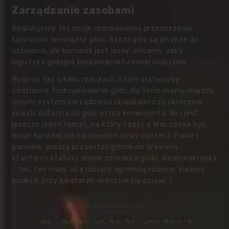
Zarządzanie zasobami
Analizujemy też opcje usprawnienia przenoszenia
surowców wewnątrz gildii. Szczegóły są jeszcze do
ustalenia, ale kierunek jest jasny: chcemy, żeby
logistyka gildyjna była po prostu mniej uciążliwa.
Myślimy też o kilku rzeczach, które ułatwiłyby
codzienne funkcjonowanie gildii. Na liście mamy między
innymi system zarządzania składkami czy skrócenie
ścieżki dotarcia do gildii przez konwojenta. No i jest
jeszcze jeden temat, na który część z Was czeka być
może bardziej niż na niejeden nowy content. Panie i
panowie, proszę przywitać gromkimi brawami…
<fanfary> statusy online członków gildii. #zielonakropka
- tak, ten mały, acz robiący ogromną różnicę, zielony
punkcik przy awatarze wreszcie się pojawi ;)