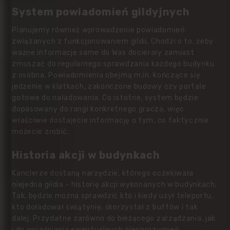
System powiadomień gildyjnych
Planujemy również wprowadzenie powiadomień
związanych z funkcjonowaniem gildii. Chodzi o to, żeby
ważne informacje same do Was docierały zamiast
zmuszać do regularnego sprawdzania każdego budynku
z osobna. Powiadomienia obejmą m.in. kończące się
jedzenie w klatkach, zakończone budowy czy portale
gotowe do naładowania. Co istotne, system będzie
dopasowany do rangi konkretnego gracza, więc
właściwie dostajecie informację o tym, co faktycznie
możecie zrobić.
Historia akcji w budynkach
Kanclerze dostaną narzędzie, którego oczekiwała
niejedna gildia - historię akcji wykonanych w budynkach.
Tak, będzie można sprawdzić kto i kiedy użył teleportu,
kto doładował świątynię, skorzystał z buffów i tak
dalej. Przydatne zarówno do bieżącego zarządzania, jak
i do wyjaśniania ewentualnych nieporozumień.