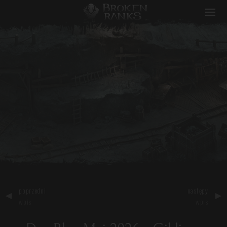
Broken Ranks
poprzedni
następy
wpis
wpis