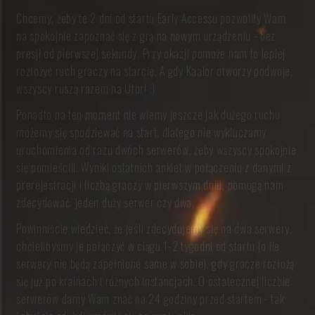
Chcemy, żeby te 2 dni od startu Early Accessu pozwoliły Wam
na spokojnie zapoznać się z grą na nowym urządzeniu - bez
presji od pierwszej sekundy. Przy okazji pomoże nam to lepiej
rozłożyć ruch graczy na starcie. A gdy Kaalor otworzy podwoje,
wszyscy ruszą razem na Utor! :)
Ponadto na ten moment nie wiemy jeszcze jak dużego ruchu
możemy się spodziewać na start, dlatego nie wykluczamy
uruchomienia od razu dwóch serwerów, żeby wszyscy spokojnie
się pomieścili. Wyniki ostatnich ankiet w połączeniu z danymi z
prerejestracji i liczbą graczy w pierwszym dniu, pomogą nam
zdecydować: jeden duży serwer czy dwa.
Powinniście wiedzieć, że jeśli zdecydujemy się na dwa serwery,
chcielibyśmy je połączyć w ciągu 1-2 tygodni od startu (o ile
serwery nie będą zapełnione same w sobie), gdy gracze rozłożą
się już po krainach i różnych instancjach. O ostatecznej liczbie
serwerów damy Wam znać na 24 godziny przed startem - tak