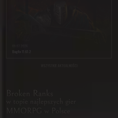
09.07.2026
Bugfix 11.61.2
WSZYSTKIE AKTUALNOŚCI
ROZBUDOWANA GRA MMORPG
FANTASTYCZNE PRZYGODY
Broken Ranks
I SZARA RZECZYWISTOŚĆ
w topie najlepszych gier
Fabuła Broken Ranks to nie tylko epickie wydarzenia zmieniające kształt
MMORPG w Polsce
świata. Podczas rozgrywek staniesz twarzą w twarz z trudną