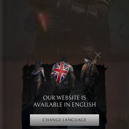
drużynie pozwoli doświadczyć jego głębi,
regularne aktualizacje,
zaangażowana i rozrastająca się społeczność,
coroczne, realne spotkania graczy (TaernCon) - uważamy, że więzi
między ludźmi są podstawą rozwoju społeczności.
Broken Ranks - darmowa gra MMORPG z unikalnym uniwersum
Broken Ranks to darmowa, fabularna gra MMORPG, która przenosi graczy
do rozbudowanego i niepowtarzalnego uniwersum dark fantasy. Gra online
(free-to-play) stawiająca na społeczność i emocjonującą fabułę, która na
każdym kroku zaskakuje głębią i różnorodnością.
Staniesz się mieszkańcem królestwa, które zostało zniszczone przez
brutalną inwazję wrogich hord Utoru. Twoim celem jest odzyskanie
utraconej ojczyzny, a tam prowadzi wiele ścieżek i często wątpliwych
OUR WEBSITE IS
moralnie wyborów, wpływających na dalsze losy.
AVAILABLE IN ENGLISH
Gra online w rozbudowanym świecie dark fantasy
CHANGE LANGUAGE