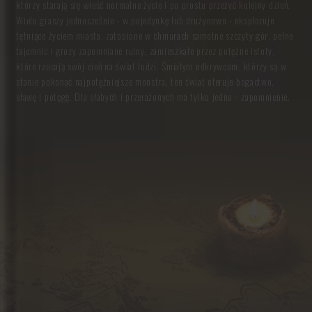
którzy starają się wieść normalne życie i po prostu przeżyć kolejny dzień.
Wielu graczy jednocześnie - w pojedynkę lub drużynowo - eksploruje
tętniące życiem miasta, zatopione w chmurach samotne szczyty gór, pełne
tajemnic i grozy zapomniane ruiny, zamieszkałe przez potężne istoty,
które rzucają swój cień na świat ludzi. Śmiałym odkrywcom, którzy są w
stanie pokonać najpotężniejsze monstra, ten świat oferuje bogactwo,
sławę i potęgę. Dla słabych i przerażonych ma tylko jedno - zapomnienie.