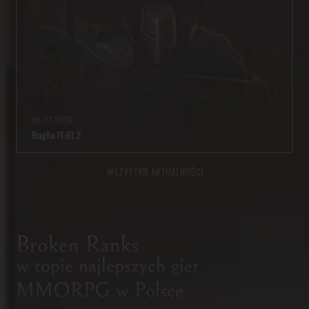
09.07.2026
Bugfix 11.61.2
WSZYSTKIE AKTUALNOŚCI
ROZBUDOWANA GRA MMORPG
FANTASTYCZNE PRZYGODY
Broken Ranks
I SZARA RZECZYWISTOŚĆ
w topie najlepszych gier
Fabuła Broken Ranks to nie tylko epickie wydarzenia zmieniające kształt
MMORPG w Polsce
świata. Podczas rozgrywek staniesz twarzą w twarz z trudną