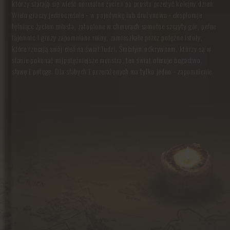
którzy starają się wieść normalne życie i po prostu przeżyć kolejny dzień.
Wielu graczy jednocześnie - w pojedynkę lub drużynowo - eksploruje
tętniące życiem miasta, zatopione w chmurach samotne szczyty gór, pełne
tajemnic i grozy zapomniane ruiny, zamieszkałe przez potężne istoty,
które rzucają swój cień na świat ludzi. Śmiałym odkrywcom, którzy są w
stanie pokonać najpotężniejsze monstra, ten świat oferuje bogactwo,
sławę i potęgę. Dla słabych i przerażonych ma tylko jedno - zapomnienie.