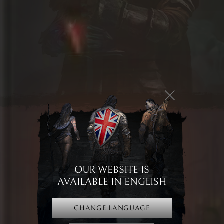
drużynie pozwoli doświadczyć jego głębi,
regularne aktualizacje,
zaangażowana i rozrastająca się społeczność,
coroczne, realne spotkania graczy (TaernCon) - uważamy, że więzi
między ludźmi są podstawą rozwoju społeczności.
Broken Ranks - darmowa gra MMORPG z unikalnym uniwersum
Broken Ranks to darmowa, fabularna gra MMORPG, która przenosi graczy
do rozbudowanego i niepowtarzalnego uniwersum dark fantasy. Gra online
(free-to-play) stawiająca na społeczność i emocjonującą fabułę, która na
każdym kroku zaskakuje głębią i różnorodnością.
Staniesz się mieszkańcem królestwa, które zostało zniszczone przez
brutalną inwazję wrogich hord Utoru. Twoim celem jest odzyskanie
utraconej ojczyzny, a tam prowadzi wiele ścieżek i często wątpliwych
OUR WEBSITE IS
moralnie wyborów, wpływających na dalsze losy.
AVAILABLE IN ENGLISH
Gra online w rozbudowanym świecie dark fantasy
CHANGE LANGUAGE