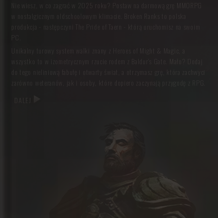
codziennością i biedą. Pomożesz pobitej prostytutce, a rozwiązanie
Nie wiesz, w co zagrać w 2025 roku? Postaw na darmową grę MMORPG
zagadki nawiedzonej studni okaże się inne, niż przypuszczasz. Liczne
w nostalgicznym oldschoolowym klimacie. Broken Ranks to polska
zwroty akcji zaskoczą cię w najmniej spodziewanym momencie.
produkcja - następczyni The Pride of Taern - którą uruchomisz na swoim
PC.
NAJLEPSZA GRA ONLINE - POLSKIE MMO DLA FANÓW
Unikalny turowy system walki znany z Heroes of Might & Magic, a
RPG
wszystko to w izometrycznym rzucie rodem z Baldur's Gate. Mało? Dodaj
do tego nieliniową fabułę i otwarty świat, a otrzymasz grę, która zachwyci
Dlaczego warto zagrać w Broken Ranks? Twórcy uniwersum zręcznie
zarówno weteranów, jak i osoby, które dopiero zaczynają przygodę z RPG.
połączyli to, co najlepsze w grach z gatunku RPG typu multiplayer:
DALEJ
fascynująca przygoda,
wciągający klimat “low fantasy”,
rozbudowana, nieliniowa fabuła, gdzie Twoje wybory mają znaczenie,
7 klas postaci, z których każda posiada 8 umiejętności bazowych i 9
unikalnych, właściwych dla danej profesji,
ręcznie wykończona grafika,
gildie, które nie są masowym przemiałem członków, tylko
kameralnymi klubami - tutaj każdy członek ma istotny wkład w
całość ich funkcjonowania,
unikalny, turowy system walki, który zarówno w pojedynkę, jak i w